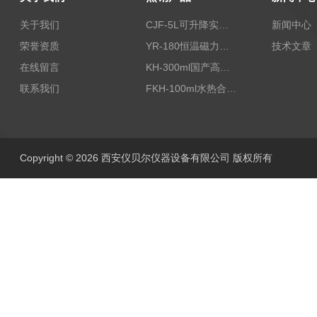
关于我们
CJF-5L可升降实验室高压搅拌釜高温高压反应釜
新闻中心
荣誉资质
YR-180恒温磁力加热搅拌器
技术文章
在线留言
KH-300ml国产高压水热反应釜
联系我们
FKH-100ml水热合成反应釜内衬高压不锈钢罐100ML
Copyright © 2026 西安仪贝尔仪器设备有限公司 版权所有