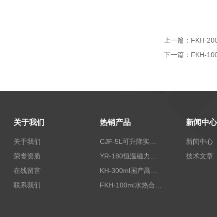
上一篇：
FKH-
下一篇：
FKH-
关于我们
热销产品
新闻中心
关于我们
CJF-5L可升降实验室高压搅拌釜高温高压反应釜
新闻中心
荣誉资质
YR-180恒温磁力加热搅拌器
技术文章
在线留言
KH-300ml国产高压水热反应釜
联系我们
FKH-100ml水热合成反应釜内衬高压不锈钢罐100ML