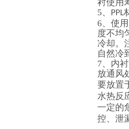
衬使用
5、
PPL
6、
使用
度不均
冷却。
自然冷
7、
内衬
放通风
要放置
水热反
一定的
控、泄