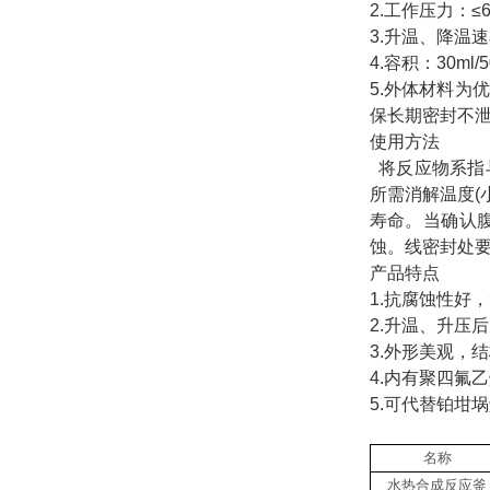
2.工作压力：≤6
3.升温、降温速
4.容积：30ml/5
5.外体材料
保长期密封不
使用方法
将反应物系指
所需消解温度(
寿命。当确认
蚀。线密封处要
产品特点
1.抗腐蚀性好
2.升温、升压
3.外形美观，
4.内有聚四氟
5.可代替铂坩
名称
水热合成反应釜