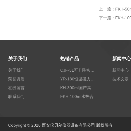
上一篇：
FKH-
下一篇：
FKH-
关于我们
热销产品
新闻中心
关于我们
CJF-5L可升降实验室高压搅拌釜高温高压反应釜
新闻中心
荣誉资质
YR-180恒温磁力加热搅拌器
技术文章
在线留言
KH-300ml国产高压水热反应釜
联系我们
FKH-100ml水热合成反应釜内衬高压不锈钢罐100ML
Copyright © 2026 西安仪贝尔仪器设备有限公司 版权所有