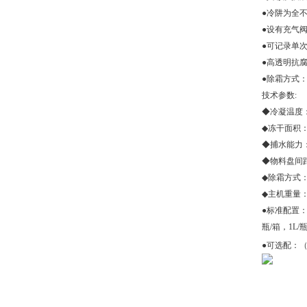
●冷阱为全
●设有充气
●可记录单
●高透明抗
●除霜方式
技术参数
:
◆
冷凝温度
◆
冻干面积
◆捕水能力
◆
物料盘间
◆
除霜方式
◆
主机重量
●标准配置
瓶/箱，1L/
●可选配：（