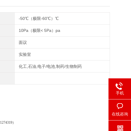
-50℃（极限-60℃）℃
10Pa（极限< 5Pa）pa
面议
实验室
化工,石油,电子/电池,制药/生物制药
手机
在线咨询
274319）