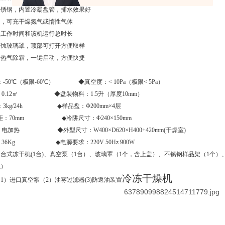
不锈钢，内置冷凝盘管，捕水效果好
阀，可充干燥氮气或惰性气体
次工作时间和该机运行总时长
腐蚀玻璃罩，顶部可打开方便取样
：热气除霜，一键启动，方便快捷
：
-50℃
（极限
-60℃
）
◆
真空度：
< 10Pa（极限< 5Pa）
：
0.12
㎡
◆盘装物料：1.5升（厚度10mm）
：3kg/24h
◆
样品盘：
Φ200mm×4层
距：
70mm ◆
冷阱尺寸：
Φ240×150mm
：电加热
◆
外型尺寸：
W400×D620×H400+420mm(干燥室)
：
36Kg ◆
电源要求：
220V 50Hz 900W
：台式冻干机
(1台)、真空泵（1台）、玻璃罩（1个，含上盖）、不锈钢样品架（1个
瓶）
冷冻干燥机
1）进口真空泵（2）油雾过滤器(3)防返油装置