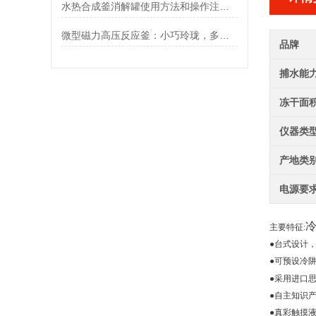
水热合成釜消解罐使用方法和操作注意事项
微型磁力高压反应釜：小巧玲珑，多用途
品牌
捕水能
冻干面
仪器类
产地类
电源要
主要特征
:
●台式设计
●可预设冷
●采用进口
●自主知识产权
●真彩触摸