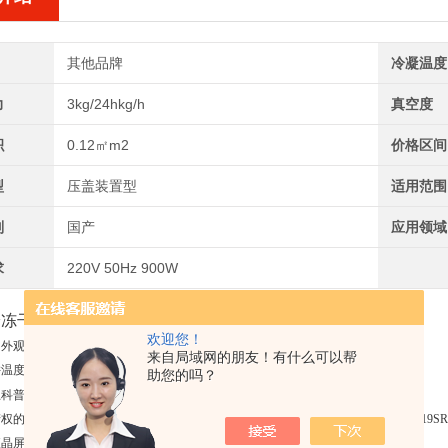
其他品牌
冷凝温度
力
3kg/24hkg/h
真空度
积
0.12㎡m2
价格区间
型
压盖装置型
适用范围
别
国产
应用领域
求
220V 50Hz 900W
冷冻干燥
机
欢迎您！
，外观紧凑，占用面积小，便于搬运
来自局域网的朋友！有什么可以帮
阱温度，低于预设温度时才启动真空泵，有效保护真空泵
助您的吗？
可达-60℃
思科普压缩机制冷，冷凝温度低
的软件操作系统（具备3项软件著作权：2019SR1119327，2019SR1369020，2019SR1
液晶屏，实时记录显示冷阱温度、样品温度、真空度，可通过USB导出数据