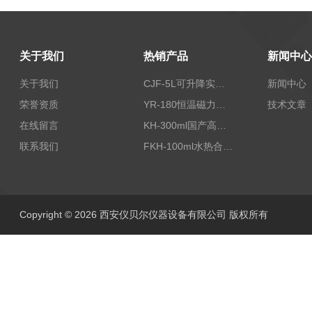
关于我们
热销产品
新闻中心
关于我们
CJF-5L可升降实验室高压搅拌釜高温高压反应釜
新闻中心
荣誉资质
YR-180恒温磁力加热搅拌器
技术文章
在线留言
KH-300ml国产高压水热反应釜
联系我们
FKH-100ml水热合成反应釜内衬高压不锈钢罐100ML
Copyright © 2026 西安仪贝尔仪器设备有限公司 版权所有