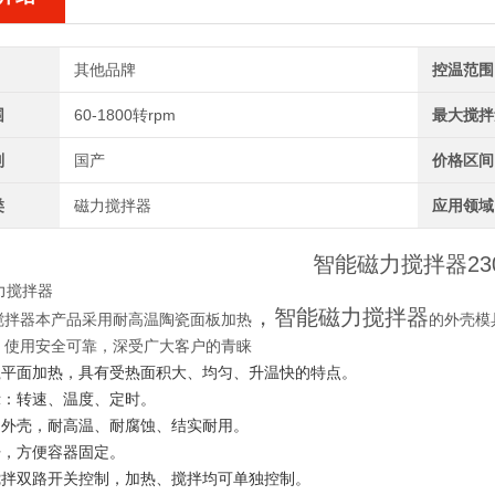
其他品牌
控温范围
围
60-1800转rpm
最大搅拌
别
国产
价格区间
类
磁力搅拌器
应用领域
智能磁力搅拌器
2
，智能磁力搅拌器
搅拌器
本产品采用耐高温陶瓷面板加热
的外壳模
，使用安全可靠，深受广大客户的青睐
陶瓷平面加热，具有受热面积大、均匀、升温快的特点。
示：转速、温度、定时。
拉伸外壳，耐高温、耐腐蚀、结实耐用。
杆，方便容器固定。
、搅拌双路开关控制，加热、搅拌均可单独控制。