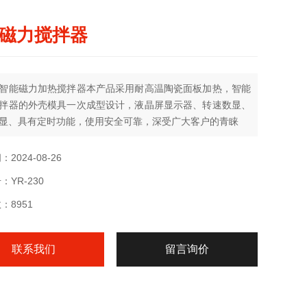
磁力搅拌器
智能磁力加热搅拌器本产品采用耐高温陶瓷面板加热，智能
拌器的外壳模具一次成型设计，液晶屏显示器、转速数显、
显、具有定时功能，使用安全可靠，深受广大客户的青睐
用陶瓷平面加热，具有受热面积大、均匀、升温快的特点。
2024-08-26
YR-230
晶显示：转速、温度、定时。
：8951
板拉伸外壳，耐高温、耐腐蚀、结实耐用。
联系我们
留言询价
带立杆，方便容器固定。
热、搅拌双路开关控制，加热、搅拌均可单独控制。