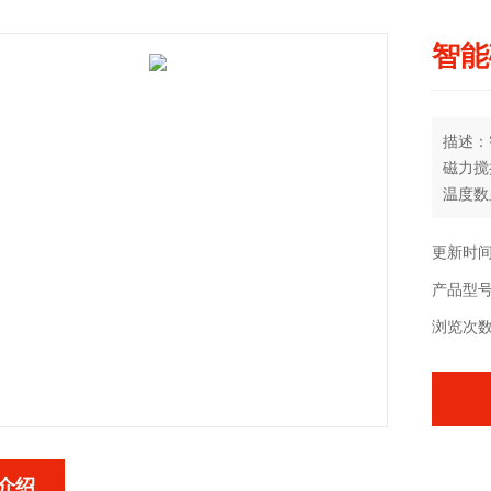
智能
描述：
磁力搅
温度数
1.采
更新时间：
产品型号：
2.液
浏览次数
3.冷
4.自
5.加
介绍