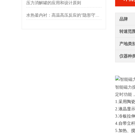
压力消解罐的应用和设计原则
水热釜内衬：高温高压反应的“隐形守护者”
品牌
转速范
产地类
仪器种
智能磁力
定时功能
1.采用
2.液晶显
3.冷板
4.自带立
5.加热