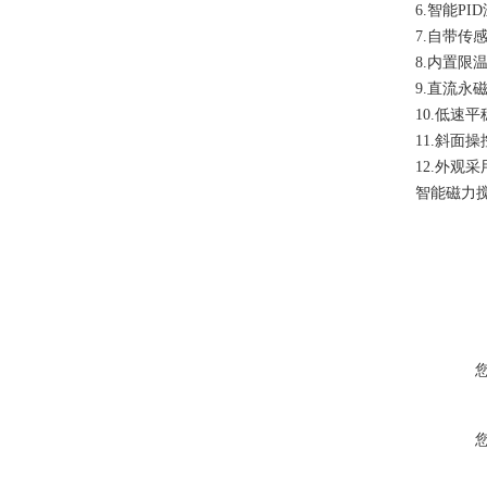
6.智能P
7.自带传
8.内置限
9.直流永
10.低速
11.斜面
12.外观
智能磁力