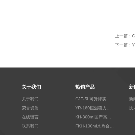
上一篇：
下一篇：
关于我们
热销产品
新
关于我们
CJF-5L可升降实验室高压搅拌釜高温高压反应釜
新
荣誉资质
YR-180恒温磁力加热搅拌器
技
在线留言
KH-300ml国产高压水热反应釜
联系我们
FKH-100ml水热合成反应釜内衬高压不锈钢罐100ML