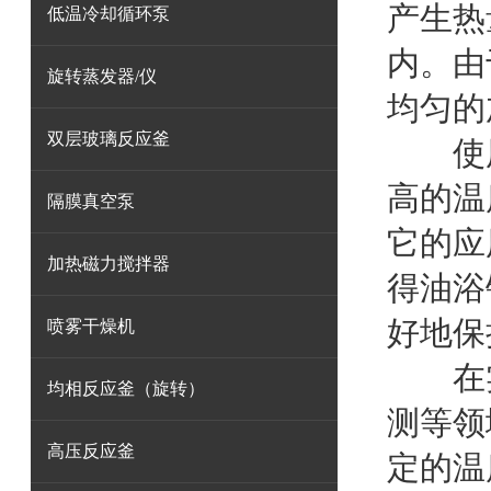
产生热
低温冷却循环泵
内。由
旋转蒸发器/仪
均匀的
双层玻璃反应釜
使用
高的温
隔膜真空泵
它的应
加热磁力搅拌器
得油浴
好地保
喷雾干燥机
在实
均相反应釜（旋转）
测等领
高压反应釜
定的温