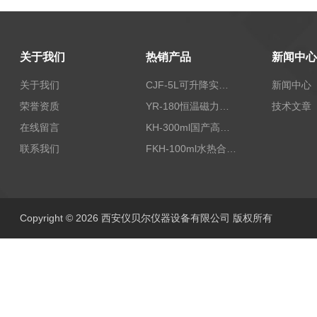
关于我们
热销产品
新闻中心
关于我们
CJF-5L可升降实验室高压搅拌釜高温高压反应釜
新闻中心
荣誉资质
YR-180恒温磁力加热搅拌器
技术文章
在线留言
KH-300ml国产高压水热反应釜
联系我们
FKH-100ml水热合成反应釜内衬高压不锈钢罐100ML
Copyright © 2026 西安仪贝尔仪器设备有限公司 版权所有