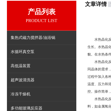
文章详情
产品列表
PRODUCT LIST
集热式磁力搅拌器/油浴锅
水热晶化反应
生长。水热晶
水循环真空泵
貌。在水热条
水热晶化
高低温装置
同晶体的需求
过程中加入各
超声波清洗器
温度、压力和
控。操作简单
冷冻干燥机
水热晶化反应
料，如金属氧
多功能玻璃反应器