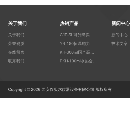
关于我们
热销产品
新闻中心
关于我们
CJF-5L可升降实验室高压搅拌釜高温高压反应釜
新闻中心
荣誉资质
YR-180恒温磁力加热搅拌器
技术文章
在线留言
KH-300ml国产高压水热反应釜
联系我们
FKH-100ml水热合成反应釜内衬高压不锈钢罐100ML
Copyright © 2026 西安仪贝尔仪器设备有限公司 版权所有