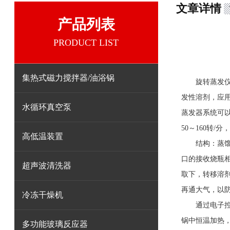
文章详情
产品列表
PRODUCT LIST
集热式磁力搅拌器/油浴锅
旋转蒸发
发性溶剂，应
水循环真空泵
蒸发器系统可以
50～160转
高低温装置
结构：蒸馏烧
口的接收烧瓶
超声波清洗器
取下，转移溶
再通大气，以
冷冻干燥机
通过电子控制
锅中恒温加热，
多功能玻璃反应器