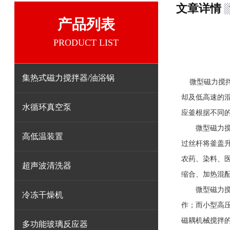
文章详情
产品列表
PRODUCT LIST
集热式磁力搅拌器/油浴锅
微型磁力搅
却及低高速的
水循环真空泵
应釜根据不同
微型磁力搅拌
高低温装置
过丝杆将釜盖升
农药、染料、
超声波清洗器
缩合、加热混
微型磁力搅拌
冷冻干燥机
作；而小型高
磁耦机械搅拌的
多功能玻璃反应器