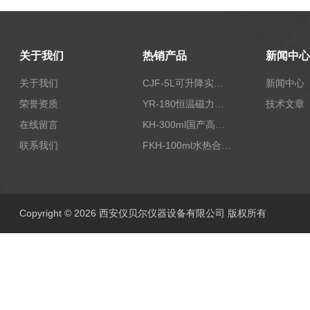
关于我们
热销产品
新闻中心
关于我们
CJF-5L可升降实验室高压搅拌釜高温高压反应釜
新闻中心
荣誉资质
YR-180恒温磁力加热搅拌器
技术文章
在线留言
KH-300ml国产高压水热反应釜
联系我们
FKH-100ml水热合成反应釜内衬高压不锈钢罐100ML
Copyright © 2026 西安仪贝尔仪器设备有限公司 版权所有