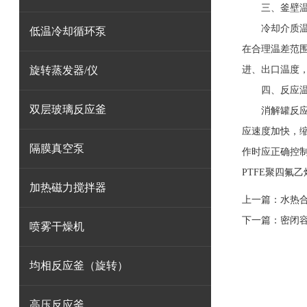
三、釜壁温
冷却介质温度
低温冷却循环泵
在合理温差范围
旋转蒸发器/仪
进、出口温度
四、反应温
双层玻璃反应釜
消解罐反应液
应速度加快，
隔膜真空泵
作时应正确控制
PTFE聚四氟
加热磁力搅拌器
上一篇：
水热
下一篇：
密闭
喷雾干燥机
均相反应釜（旋转）
高压反应釜