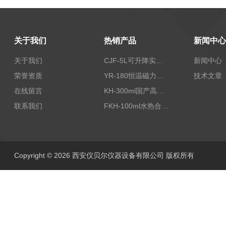
关于我们
热销产品
新闻中心
关于我们
CJF-5L可升降实验室高压搅拌釜高温高压反应釜
新闻中心
荣誉资质
YR-180恒温磁力加热搅拌器
技术文章
在线留言
KH-300ml国产高压水热反应釜
联系我们
FKH-100ml水热合成反应釜内衬高压不锈钢罐100ML
Copyright © 2026 西安仪贝尔仪器设备有限公司 版权所有