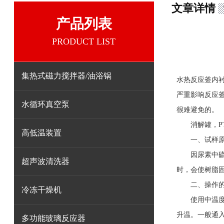
文章详情
产品列表
PRODUCT LIST
集热式磁力搅拌器/油浴锅
水热反应釜内
严重影响反应
水循环真空泵
很难避免的。
消解罐，PT
高低温装置
一、试样原
因尿素中硫酸
超声波清洗器
时，会使树脂固
二、操作的
冷冻干燥机
使用中温度，
升温。一般通入约
多功能玻璃反应器