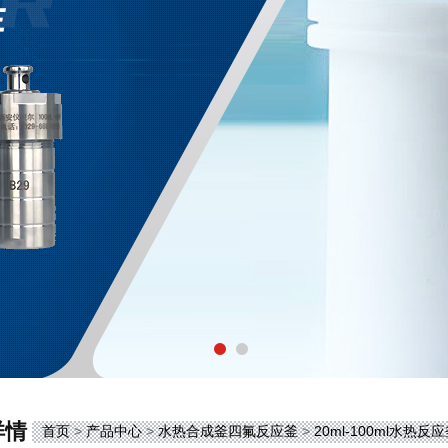
详情
首页
>
产品中心
>
水热合成釜四氟反应釜
>
20ml-100ml水热反