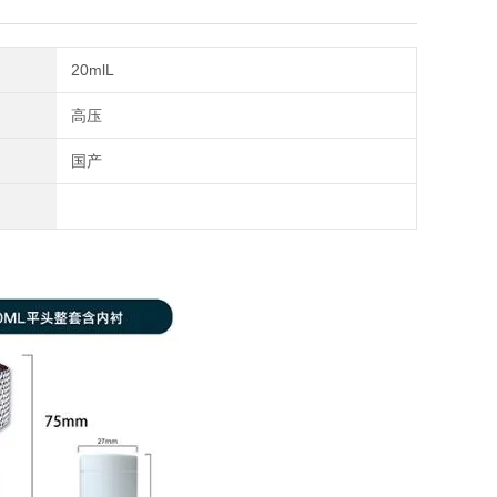
20mlL
高压
国产