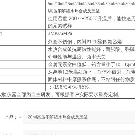
5ml/10ml/15ml/20ml/25ml/35ml/50ml/60ml/80ml
l高压消解罐水热合成反应釜
使用温度
-200
～
+250℃
升温后，能快速
的元素试样
力
3MPa/6MPa
外套不锈钢，内衬PTFE
聚四氟乙烯
水热合成釜抗腐蚀性能好，
耐强酸、强碱
介电性能与温度、频率无关
金属元素空白值低，铅含量小于10-11g/ml，
从离地1.
2
米高处落下，瓶体不破裂，瓶
固体材料中摩擦系数底
，
不粘附任何物质
：
-196℃
可保持
5%
。
实验仪器全部为自主研发，可根据客户实际要求量身定制。
产品：