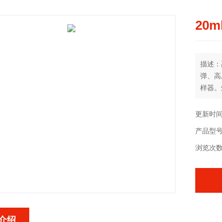
20
描述：
弹、高
样器。
罐、聚
热合成
更新时间：
解罐、
产品型号：
热合成
浏览次数
介绍