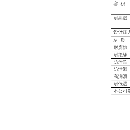
容 积
耐高温
设计压
材 质
耐腐蚀
耐绝缘
防污染
防泄漏
高润滑
耐低温
本公司