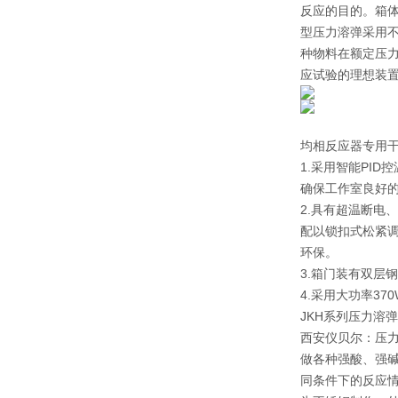
反应的目的。箱体尺
型压力溶弹采用
种物料在额定压
应试验的理想装
均相反应器专用
1.采用智能PI
确保工作室良好
2.具有超温断电
配以锁扣式松紧
环保。
3.箱门装有双层
4.采用大功率37
JKH系列压力溶
西安仪贝尔：压
做各种强酸、强
同条件下的反应