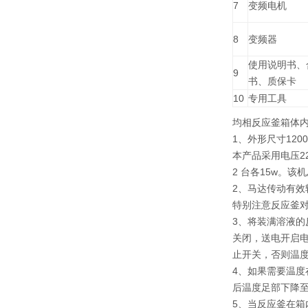
7
变频电机
8
变频器
使用说明书、
9
书、质保卡
10
专用工具
均相反应釜箱体内
1、外形尺寸1200*
本产品采用电压22
2 台各15w。该
2、马达传动有效
特别注意反应釜
3、将装满溶液
关闭，送电开启
止开关，否则温
4、如果需要温度
后温度足部下降至
5、当反应釜在