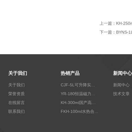
上一篇：
KH-25
下一篇：
BYNS
关于我们
热销产品
新闻中心
关于我们
CJF-5L可升降实验室高压搅拌釜高温高压反应釜
新闻中心
荣誉资质
YR-180恒温磁力加热搅拌器
技术文章
在线留言
KH-300ml国产高压水热反应釜
联系我们
FKH-100ml水热合成反应釜内衬高压不锈钢罐100ML