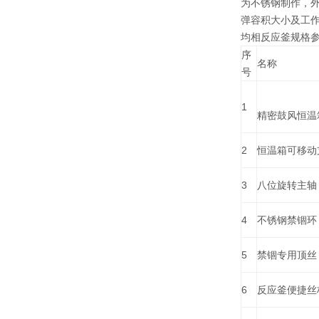
为不锈钢制作，外形
弹容积大小及工
均相反应釜规格参数
序
名称
号
1
精密鼓风恒温
2
恒温箱可移动
3
八位旋转主轴
4
不锈钢禁锢环
5
禁锢专用顶丝
6
反应釜便捷丝